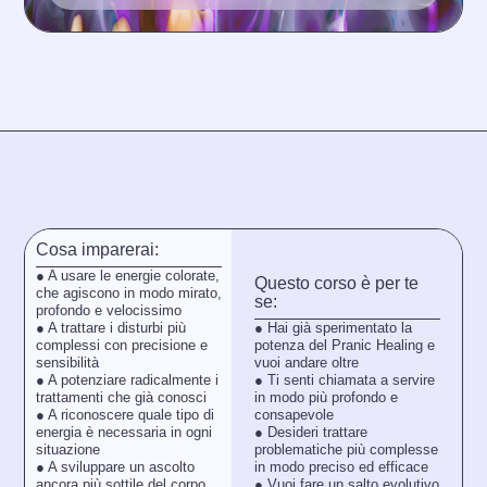
Cosa imparerai:
●︎︎ A usare le energie colorate,
Questo corso è per te
che agiscono in modo mirato,
se:
profondo e velocissimo
●︎︎ Hai già sperimentato la
●︎︎ A trattare i disturbi più
potenza del Pranic Healing e
complessi con precisione e
vuoi andare oltre
sensibilità
●︎︎ Ti senti chiamata a servire
●︎︎ A potenziare radicalmente i
in modo più profondo e
trattamenti che già conosci
consapevole
●︎︎ A riconoscere quale tipo di
●︎︎ Desideri trattare
energia è necessaria in ogni
problematiche più complesse
situazione
in modo preciso ed efficace
●︎︎ A sviluppare un ascolto
●︎︎ Vuoi fare un salto evolutivo
ancora più sottile del corpo