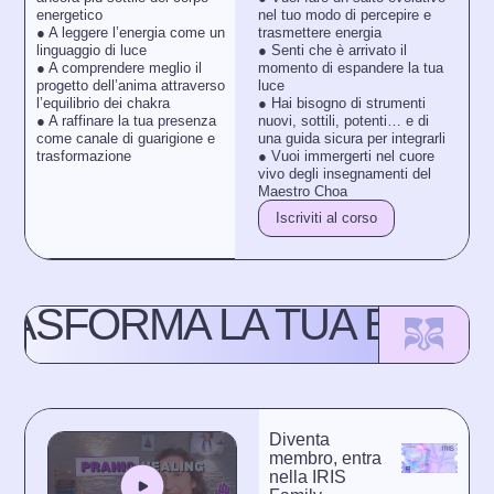
nel tuo modo di percepire e
energetico
trasmettere energia
●︎︎ A leggere l’energia come un
●︎︎ Senti che è arrivato il
linguaggio di luce
momento di espandere la tua
●︎︎ A comprendere meglio il
luce
progetto dell’anima attraverso
●︎︎ Hai bisogno di strumenti
l’equilibrio dei chakra
nuovi, sottili, potenti… e di
●︎︎ A raffinare la tua presenza
una guida sicura per integrarli
come canale di guarigione e
●︎︎ Vuoi immergerti nel cuore
trasformazione
vivo degli insegnamenti del
Maestro Choa
Iscriviti al corso
RASFORMA LA TUA ENERGI
Diventa
membro, entra
nella IRIS