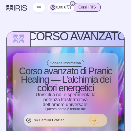
0
0,00
€
Corsi IRIS
CORSO AVANZATO D
Scheda informativa
Corso avanzato di Pranic
Healing — L’alchimia dei
colori energetici
Unisciti a noi e sperimenta la
potenza trasformativa
dell’amore universale.
Questo corso è tenuto da:
w/ Camilla Grazian