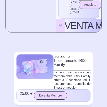
i costi
Acquista
di
tesseramento
(€25,00)
DIVENTA ME
Iscrizione —
Tesseramento IRIS
Family
Se non sei ancora un
membro della IRIS Family
effettua l’iscrizione ed il
tesseramento compilando
il nostro modulo.
25,00 €
Diventa Membro