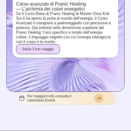
Corso avanzato di Pranic Healing
Co
— L’alchimia dei colori energetici
Li
Se il Corso Base di Pranic Healing di Master Choa Kok
in
Sui ti ha aperto la porta al mondo dell’energia, il Corso
a
Le
Avanzato ti insegnerà a padroneggiarlo con precisione e
no
potenza. Qui entrerai nella dimensione superiore del
ne
Pranic Healing: l’uso specifico e mirato dell’energia
so
colore, il linguaggio segreto con cui l’energia interagisce
pur
con il corpo e la mente.
co
ata
Inizia il tuo viaggio
Per maggiori info consulta il
calendario Eventi