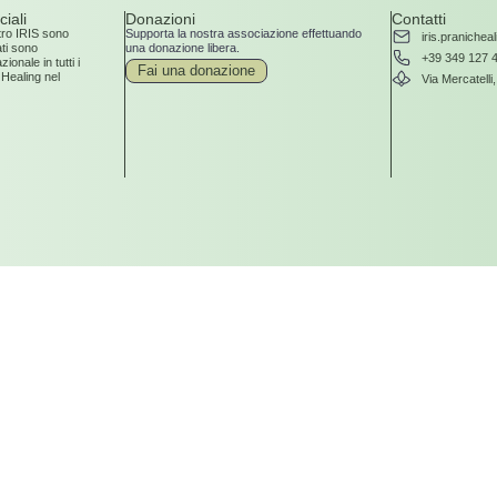
ciali
Donazioni
Contatti
ntro IRIS sono
Supporta la nostra associazione effettuando
iris.praniche
iati sono
una donazione libera.
+39 349 127 
zionale in tutti i
Fai una donazione
 Healing nel
Via Mercatelli