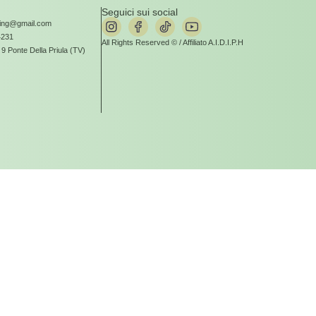
Seguici sui social
aling@gmail.com
4231
All Rights Reserved © / Affiliato A.I.D.I.P.H
, 9 Ponte Della Priula (TV)