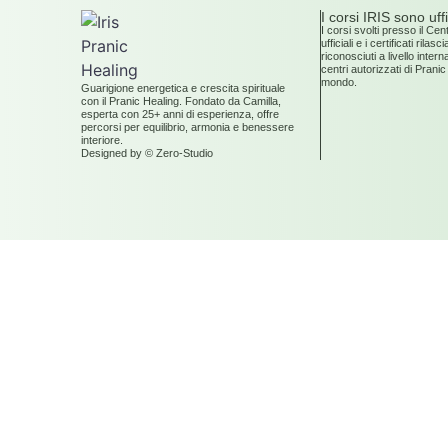
I corsi IRIS sono uffi
I corsi svolti presso il Ce
ufficiali e i certificati rilasc
riconosciuti a livello interna
centri autorizzati di Pranic
mondo.
Guarigione energetica e crescita spirituale
con il Pranic Healing. Fondato da Camilla,
esperta con 25+ anni di esperienza, offre
percorsi per equilibrio, armonia e benessere
interiore.
Designed by © Zero-Studio