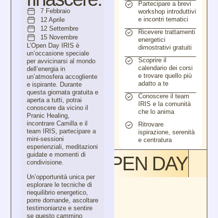
Partecipare a brevi
7 Febbraio
workshop introduttivi
e incontri tematici
12 Aprile
12 Settembre
Ricevere trattamenti
15 Novembre
energetici
L’Open Day IRIS è
dimostrativi gratuiti
un’occasione speciale
Scoprire il
per avvicinarsi al mondo
calendario dei corsi
dell’energia in
e trovare quello più
un’atmosfera accogliente
adatto a te
e ispirante. Durante
questa giornata gratuita e
Conoscere il team
aperta a tutti, potrai
IRIS e la comunità
conoscere da vicino il
che lo anima
Pranic Healing,
incontrare Camilla e il
Ritrovare
team IRIS, partecipare a
ispirazione, serenità
mini-sessioni
e centratura
esperienziali, meditazioni
guidate e momenti di
OPEN DAY IRI
condivisione.
Un’opportunità unica per
esplorare le tecniche di
riequilibrio energetico,
porre domande, ascoltare
testimonianze e sentire
se questo cammino