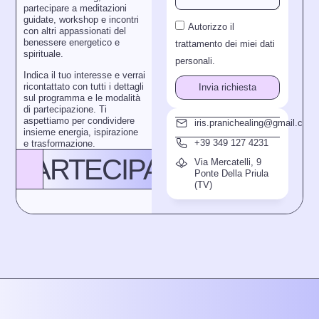
partecipare a meditazioni
guidate, workshop e incontri
Autorizzo il
con altri appassionati del
benessere energetico e
trattamento dei miei dati
spirituale.
personali.
Indica il tuo interesse e verrai
ricontattato con tutti i dettagli
Invia richiesta
sul programma e le modalità
di partecipazione. Ti
aspettiamo per condividere
iris.pranichealing@gmail.com
insieme energia, ispirazione
+39 349 127 4231
e trasformazione.
PARTECIPA AGLI EVENT
Via Mercatelli, 9
Ponte Della Priula
(TV)