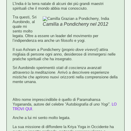
L’India è la terra natale di alcuni dei più grandi maestri
spirituali che il mondo abbia mai conosciuto.
Tra questi,
Sri
Aurobindo,
al
Camilla a Pondicherry nel 2012
quale mi
sento molto
legata. Oltre a essere un leader del movimento per
l’indipendenza era anche un filosofo e yogi.
Il suo Ashram a
Pondicherry
(
proprio dove vivevo!)
attira
migliaia di persone ogni anno, desiderose di immergersi nelle
pratiche spirituali che ha insegnato.
Sri Aurobindo sperimentò
stati di coscienza avanzati
attraverso la meditazione.
Arrivò a descrivere esperienze
mistiche che aprirono nuovi orizzonti nella comprensione della
mente umana.
Altro nome imprescindibile è quello di
Paramahansa
Yogananda,
autore del celebre
“Autobiografia di uno Yogi”
.
LO
TROVI QUI.
Anche a lui mi sento molto legata.
La sua missione di diffondere la Kriya Yoga in Occidente
ha