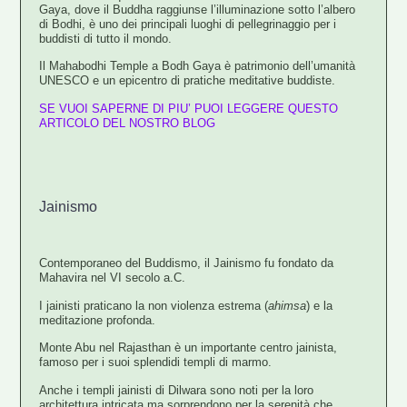
Gaya
, dove il Buddha raggiunse l’illuminazione sotto l’albero
di Bodhi, è uno dei principali luoghi di pellegrinaggio per i
buddisti di tutto il mondo.
Il Mahabodhi Temple a Bodh Gaya è patrimonio dell’umanità
UNESCO e un epicentro di pratiche meditative buddiste.
SE VUOI SAPERNE DI PIU’ PUOI LEGGERE QUESTO
ARTICOLO DEL NOSTRO BLOG
Jainismo
Contemporaneo del Buddismo, il Jainismo fu fondato da
Mahavira nel VI secolo a.C.
I jainisti praticano la
non violenza estrema (
ahimsa
) e la
meditazione profonda
.
Monte Abu
nel Rajasthan è un importante centro jainista,
famoso per i suoi splendidi templi di marmo.
Anche i templi jainisti di
Dilwara
sono noti per la loro
architettura intricata ma sorprendono per la serenità che