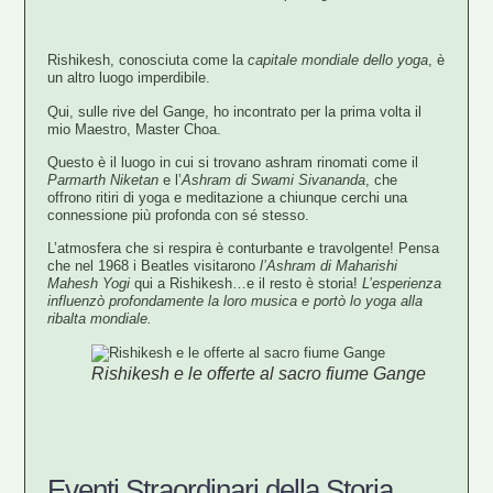
Rishikesh
, conosciuta come la
capitale mondiale dello yoga
, è
un altro luogo imperdibile.
Qui, sulle rive del Gange, ho incontrato per la prima volta il
mio Maestro, Master Choa.
Questo è il luogo in cui si trovano ashram rinomati come il
Parmarth Niketan
e l’
Ashram di Swami Sivananda
, che
offrono ritiri di yoga e meditazione a chiunque cerchi una
connessione più profonda con sé stesso.
L’atmosfera che si respira è conturbante e travolgente! Pensa
che nel 1968 i
Beatles
visitarono
l’Ashram di Maharishi
Mahesh Yogi
qui a Rishikesh…e il resto è storia!
L’esperienza
influenzò profondamente la loro musica e portò lo yoga alla
ribalta mondiale.
Rishikesh e le offerte al sacro fiume Gange
Eventi Straordinari della Storia