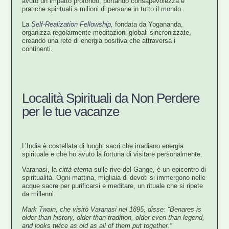
avuto un impatto profondo, portando consapevolezza e
pratiche spirituali a milioni di persone in tutto il mondo.
La
Self-Realization Fellowship,
fondata da Yogananda,
organizza regolarmente meditazioni globali sincronizzate,
creando una rete di energia positiva che attraversa i
continenti.
Località Spirituali da Non Perdere
per le tue vacanze
L’India è costellata di luoghi sacri che irradiano energia
spirituale e che ho avuto la fortuna di visitare personalmente.
Varanasi
, la
città eterna
sulle rive del Gange, è un epicentro di
spiritualità. Ogni mattina, migliaia di devoti si immergono nelle
acque sacre per purificarsi e meditare, un rituale che si ripete
da millenni.
Mark Twain, che visitò Varanasi nel 1895, disse: “Benares is
older than history, older than tradition, older even than legend,
and looks twice as old as all of them put together.”