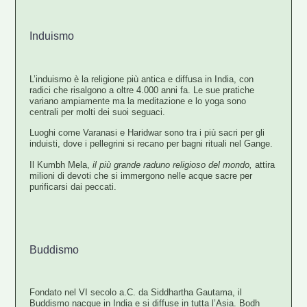
Induismo
L’induismo è la religione più antica e diffusa in India, con
radici che risalgono a
oltre 4.000 anni fa
. Le sue pratiche
variano ampiamente ma la meditazione e lo yoga sono
centrali per molti dei suoi seguaci.
Luoghi come
Varanasi e Haridwar
sono tra i più sacri per gli
induisti, dove i pellegrini si recano per bagni rituali nel
Gange
.
Il
Kumbh Mela
,
il più grande raduno religioso del mondo,
attira
milioni di devoti che si immergono nelle acque sacre per
purificarsi dai peccati.
Buddismo
Fondato nel
VI secolo a.C. da Siddhartha Gautama
, il
Buddismo nacque in India e si diffuse in tutta l’Asia.
Bodh