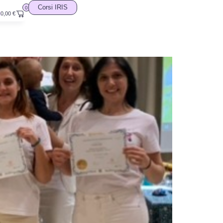
Corsi IRIS
0
0,00
€