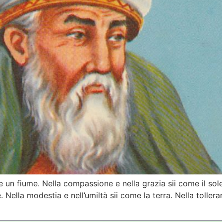
come un fiume. Nella compassione e nella grazia sii come il s
te. Nella modestia e nell’umiltà sii come la terra. Nella tolle