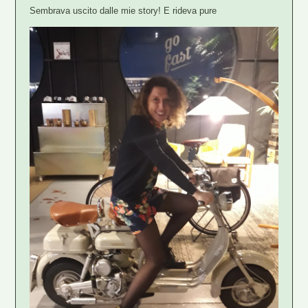
Sembrava uscito dalle mie story! E rideva pure