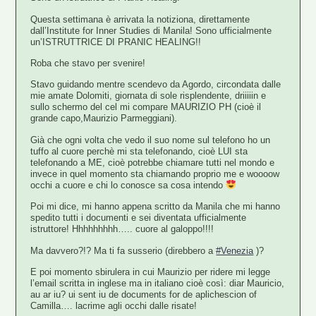
Questa settimana è arrivata la notiziona, direttamente
dall’Institute for Inner Studies di Manila! Sono ufficialmente
un’ISTRUTTRICE DI PRANIC HEALING!!
Roba che stavo per svenire!
Stavo guidando mentre scendevo da Agordo, circondata dalle
mie amate Dolomiti, giornata di sole risplendente, driiiiin e
sullo schermo del cel mi compare MAURIZIO PH (cioè il
grande capo,Maurizio Parmeggiani).
Già che ogni volta che vedo il suo nome sul telefono ho un
tuffo al cuore perchè mi sta telefonando, cioè LUI sta
telefonando a ME, cioè potrebbe chiamare tutti nel mondo e
invece in quel momento sta chiamando proprio me e woooow
occhi a cuore e chi lo conosce sa cosa intendo
Poi mi dice, mi hanno appena scritto da Manila che mi hanno
spedito tutti i documenti e sei diventata ufficialmente
istruttore! Hhhhhhhhh….. cuore al galoppo!!!!
Ma davvero?!? Ma ti fa susserio (direbbero a
#Venezia
)?
E poi momento sbirulera in cui Maurizio per ridere mi legge
l’email scritta in inglese ma in italiano cioè così: diar Mauricio,
au ar iu? ui sent iu de documents for de aplichescion of
Camilla…. lacrime agli occhi dalle risate!